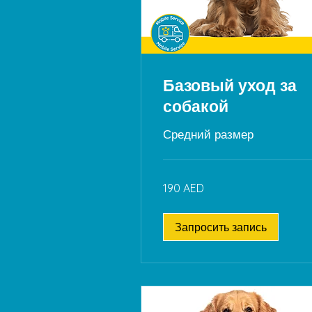
Базовый уход за
собакой
Средний размер
190
190 AED
дирхамов
ОАЭ
Запросить запись