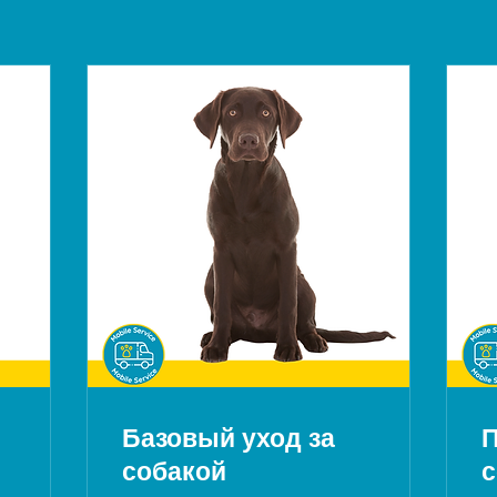
Базовый уход за
П
собакой
с