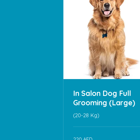
In Salon Dog Full
Grooming (Large)
(20-28 Kg)
220
220 AED
дирхамов