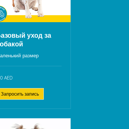
азовый уход за
обакой
аленький размер
0
70 AED
рхамов
АЭ
Запросить запись