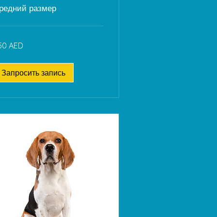
редний размер
0
50 AED
рхамов
АЭ
Запросить запись