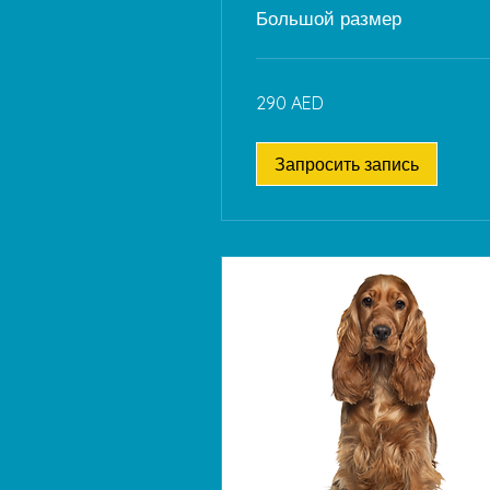
Большой размер
290
290 AED
дирхамов
ОАЭ
Запросить запись