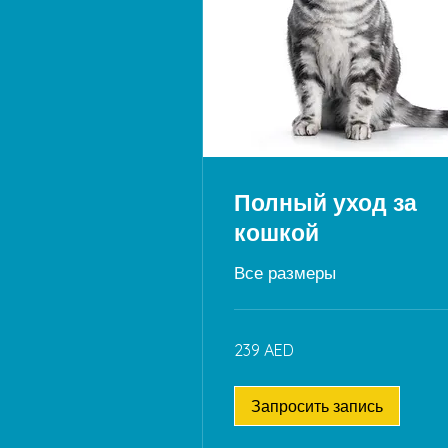
Полный уход за
кошкой
Все размеры
239
239 AED
дирхамов
ОАЭ
Запросить запись