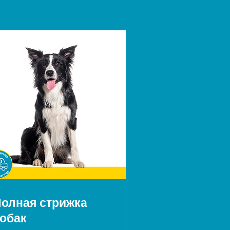
олная стрижка
обак