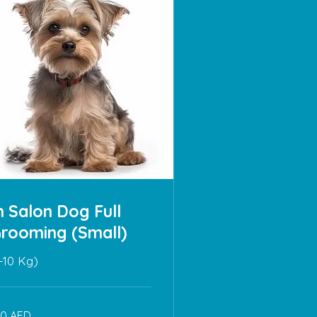
n Salon Dog Full
rooming (Small)
1-10 Kg)
0
60 AED
рхамов