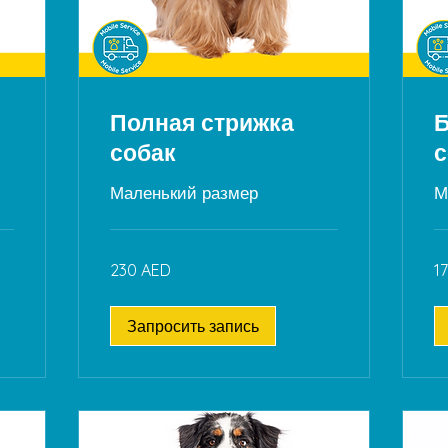
Полная стрижка
Б
собак
с
Маленький размер
М
230
17
230 AED
1
дирхамов
ди
ОАЭ
О
Запросить запись