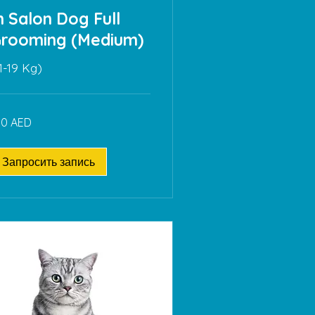
n Salon Dog Full
rooming (Medium)
11-19 Kg)
0
80 AED
рхамов
АЭ
Запросить запись