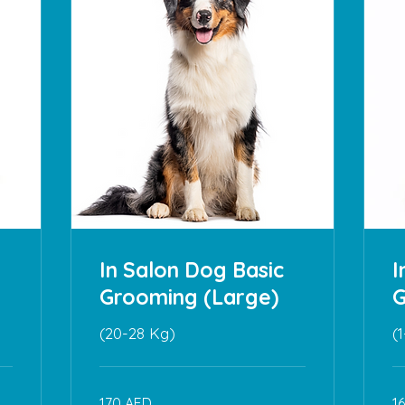
In Salon Dog Basic
I
Grooming (Large)
G
(20-28 Kg)
(
170
16
170 AED
1
дирхамов
ди