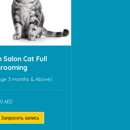
n Salon Cat Full
rooming
Age 3 months & Above)
0
70 AED
рхамов
АЭ
Запросить запись