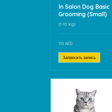
In Salon Dog Basic
Grooming (Small)
(1-10 Kg)
110
110 AED
дирхамов
ОАЭ
Запросить запись