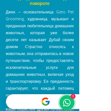
повороте
Джек — основательница Gato Pet
Grooming, художница, музыкант и
преданная любительница домашних
животных, которая уже более
десяти лет называет Дубай своим
домом. Страстно относясь к
животным, она отправилась в новое
путешествие, чтобы предоставлять
исключительные услуги для
домашних животных, включая уход
и транспортировку. Ее преданность
гарантирует, что каждый питомец
получит уход и внимание, которых
1
он заслуживает. Доверьтесь Джек, и
ваши пушистые друзья почувствуют