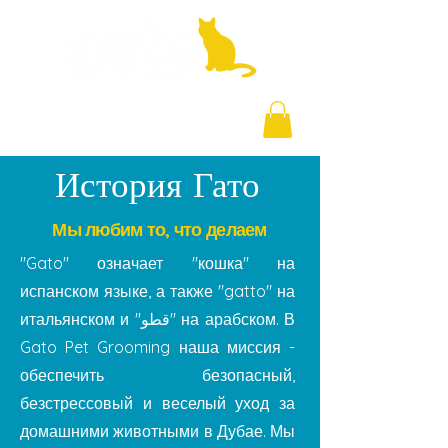
+971 58 877 5828
История Гато
Мы любим то, что делаем
"Gato" означает "кошка" на
испанском языке, а также "gatto" на
итальянском и "قطو" на арабском.
В
Gato Pet Grooming наша миссия -
обеспечить безопасный,
безстрессовый и веселый уход за
домашними животными в Дубае. Мы