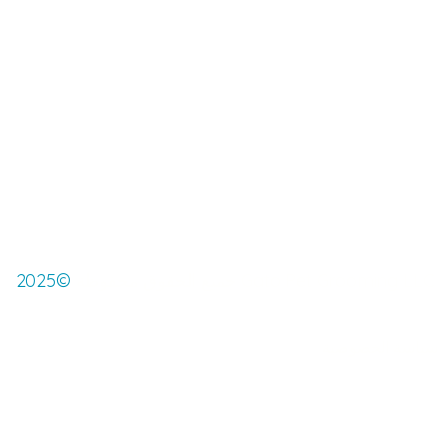
Gato Pet Grooming LLC
جميع الحقوق محفوظة
©2025
سياسة الخصوصية
الشروط والأحكام